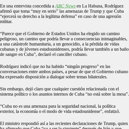
En una entrevista concedida a
ABC News
en La Habana, Rodríguez
afirmó que toma “muy en serio” las amenazas de Trump y que Cuba
“ejercerá su derecho a la legítima defensa” en caso de una agresión
militar.
“Parece que el Gobierno de Estados Unidos ha elegido un camino
peligroso, un camino que podría llevar a consecuencias inimaginables,
a una catástrofe humanitaria, a un genocidio, a la pérdida de vidas
cubanas y de jóvenes estadounidenses, podría llevar también a un baño
de sangre en Cuba”, declaró el canciller cubano.
Rodríguez indicó que no ha habido “ningún progreso” en las
conversaciones entre ambos países, a pesar de que el Gobierno cubano
ha expresado disposición a dialogar sobre temas bilaterales.
Sin embargo, dejó claro que cualquier cuestión relacionada con el
sistema político o los asuntos internos de Cuba “no está sobre la mesa”.
“Cuba no es una amenaza para la seguridad nacional, la política
exterior, la economía o el modo de vida estadounidense”, enfatizó.
El ministro respondió así a las recientes declaraciones de Trump, quien
ha afirmado que Cuba “va a ser la siguiente” después de Irán y que