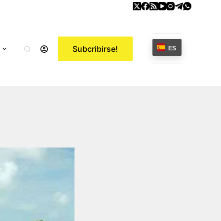
Subcribirse!
ES