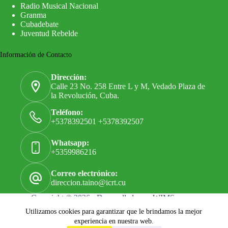
Radio Musical Nacional
Granma
Cubadebate
Juventud Rebelde
Información de Contacto
Dirección:
Calle 23 No. 258 Entre L y M, Vedado Plaza de
la Revolución, Cuba.
Teléfono:
+5378392501 +5378392507
Whatsapp:
+5359986216
Correo electrónico:
direccion.taino@icrt.cu
Copyright © 2026 - Desarrollado por
WIMS
Utilizamos cookies para garantizar que le brindamos la mejor
experiencia en nuestra web.
Términos y Servicios
|
Política de Privacidad