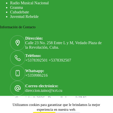
Radio Musical Nacional
Granma
Cubadebate
Juventud Rebelde
Información de Contacto
Dirección:
Calle 23 No. 258 Entre L y M, Vedado Plaza de
la Revolución, Cuba.
Teléfono:
+5378392501 +5378392507
Whatsapp:
+5359986216
Correo electrónico:
direccion.taino@icrt.cu
Copyright © 2026 - Desarrollado por
WIMS
Utilizamos cookies para garantizar que le brindamos la mejor
experiencia en nuestra web.
Términos y Servicios
|
Política de Privacidad