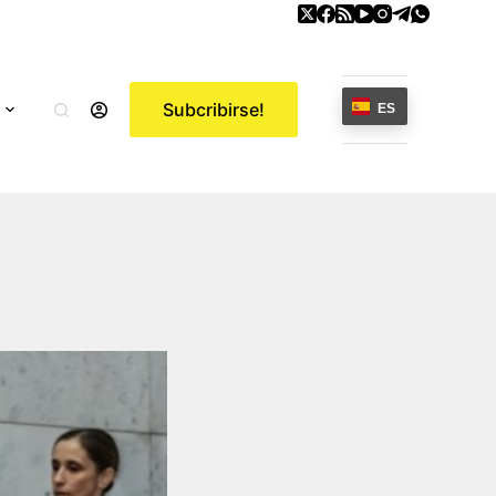
Subcribirse!
ES