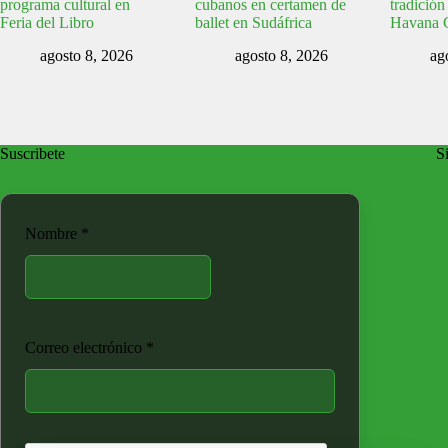
programa cultural en
cubanos en certamen de
tradición
Feria del Libro
ballet en Sudáfrica
Havana 
agosto 8, 2026
agosto 8, 2026
ag
Suscribete
Si
Nombre
*
Correo electrónico
*