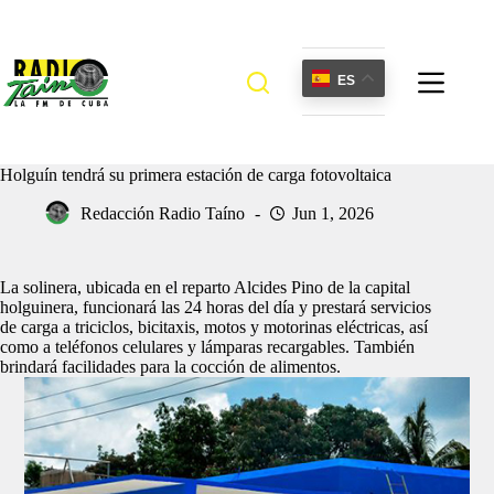
Saltar
al
contenido
ES
Holguín tendrá su primera estación de carga fotovoltaica
Redacción Radio Taíno
Jun 1, 2026
La solinera, ubicada en el reparto Alcides Pino de la capital
holguinera, funcionará las 24 horas del día y prestará servicios
de carga a triciclos, bicitaxis, motos y motorinas eléctricas, así
como a teléfonos celulares y lámparas recargables. También
brindará facilidades para la cocción de alimentos.