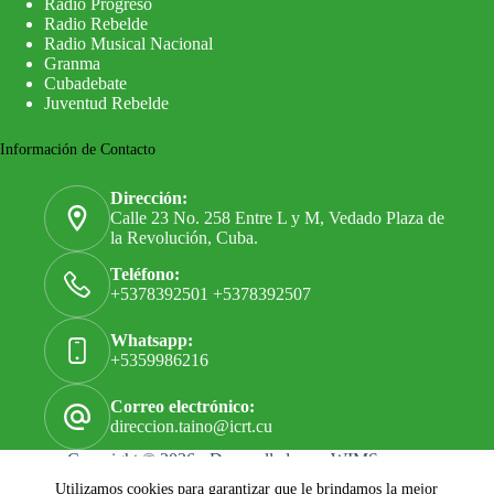
Radio Progreso
Radio Rebelde
Radio Musical Nacional
Granma
Cubadebate
Juventud Rebelde
Información de Contacto
Dirección:
Calle 23 No. 258 Entre L y M, Vedado Plaza de
la Revolución, Cuba.
Teléfono:
+5378392501 +5378392507
Whatsapp:
+5359986216
Correo electrónico:
direccion.taino@icrt.cu
Copyright © 2026 - Desarrollado por
WIMS
Utilizamos cookies para garantizar que le brindamos la mejor