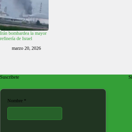
Irán bombardea la mayor
refinería de Israel
marzo 20, 2026
Suscribete
Si
Nombre
*