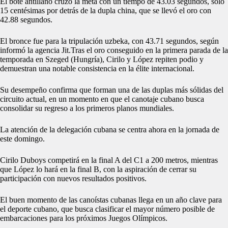
El bote antillano cruzó la meta con un tiempo de 43.03 segundos, solo
15 centésimas por detrás de la dupla china, que se llevó el oro con
42.88 segundos.
El bronce fue para la tripulación uzbeka, con 43.71 segundos, según
informó la agencia Jit.Tras el oro conseguido en la primera parada de la
temporada en Szeged (Hungría), Cirilo y López repiten podio y
demuestran una notable consistencia en la élite internacional.
Su desempeño confirma que forman una de las duplas más sólidas del
circuito actual, en un momento en que el canotaje cubano busca
consolidar su regreso a los primeros planos mundiales.
La atención de la delegación cubana se centra ahora en la jornada de
este domingo.
Cirilo Duboys competirá en la final A del C1 a 200 metros, mientras
que López lo hará en la final B, con la aspiración de cerrar su
participación con nuevos resultados positivos.
El buen momento de las canoístas cubanas llega en un año clave para
el deporte cubano, que busca clasificar el mayor número posible de
embarcaciones para los próximos Juegos Olímpicos.