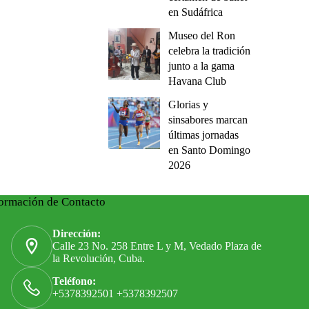
en Sudáfrica
Museo del Ron
celebra la tradición
junto a la gama
Havana Club
Glorias y
sinsabores marcan
últimas jornadas
en Santo Domingo
2026
ormación de Contacto
Dirección:
Calle 23 No. 258 Entre L y M, Vedado Plaza de
la Revolución, Cuba.
Teléfono:
+5378392501 +5378392507