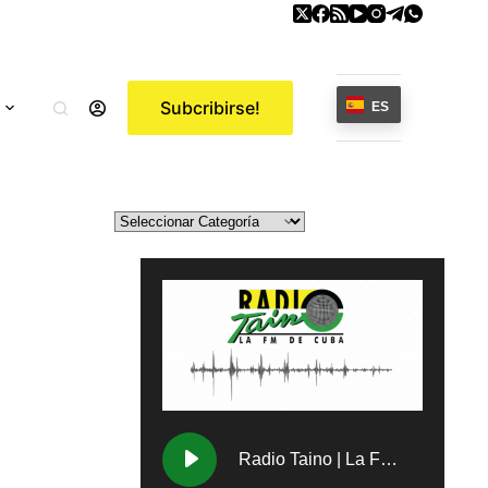
Subcribirse!
ES
Categorías
Radio Taino | La FM de Cuba